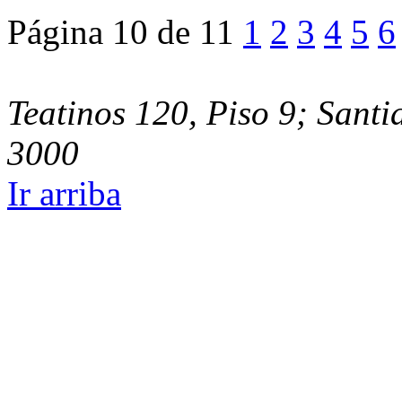
Página 10 de 11
1
2
3
4
5
6
Teatinos 120, Piso 9; Santi
3000
Ir arriba