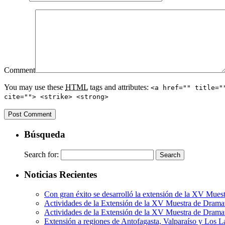
Comment
You may use these
HTML
tags and attributes:
<a href="" title="
cite=""> <strike> <strong>
Búsqueda
Search for:
Noticias Recientes
Con gran éxito se desarrolló la extensión de la XV Mues
Actividades de la Extensión de la XV Muestra de Dramat
Actividades de la Extensión de la XV Muestra de Drama
Extensión a regiones de Antofagasta, Valparaíso y Los L