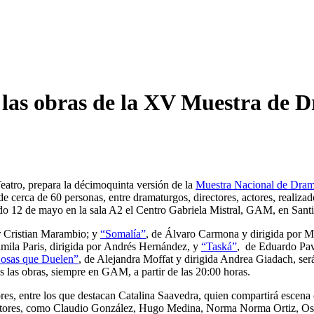
a las obras de la XV Muestra de
Teatro, prepara la décimoquinta versión de la
Muestra Nacional de Dram
 cerca de 60 personas, entre dramaturgos, directores, actores, realizad
do 12 de mayo en la sala A2 el Centro Gabriela Mistral, GAM, en Santiag
r Cristian Marambio; y
“Somalía”
, de Álvaro Carmona y dirigida por M
amila Paris, dirigida por Andrés Hernández, y
“Taská”
, de Eduardo Pav
osas que Duelen”
, de Alejandra Moffat y dirigida Andrea Giadach, ser
 las obras, siempre en GAM, a partir de las 20:00 horas.
tores, entre los que destacan Catalina Saavedra, quien compartirá esce
actores, como Claudio González, Hugo Medina, Norma Norma Ortiz, Osc