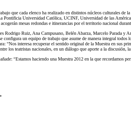
trabajo que cada elenco ha realizado en distintos núcleos culturales de l
s. La Pontificia Universidad Católica, UCINF, Universidad de las Amér
cogerán mesas redondas e itinerancias por el territorio nacional durant
adores Rodrigo Ruiz, Ana Campusano, Belén Abarza, Marcelo Parada y And
e configura un equipo de trabajo que asume de manera integral todos l
ra: “Nos interesa recuperar el sentido original de la Muestra en sus pri
tre los teatristas nacionales, en un diálogo que aporte a la discusión, l
 añade: “Estamos haciendo una Muestra 2012 en la que recordamos perm
.
*