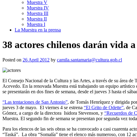
Muestra V
Muestra IV
Muestra III
Muestra II
Muestra I
La Muestra en la prensa
38 actores chilenos darán vida 
Posted on
26 April 2012
by
camila.santamaria@cultura.gob.cl
El Consejo Nacional de la Cultura y las Artes, a través de su área de 
Acevedo. En la renovada Muestra está trabajando un equipo artístico de
se presentarán en dos fines de semana, desde el jueves 3 hasta el sába
“Las tentaciones de San Antonio”
, de Tomás Henríquez y dirigida po
jueves 3 de mayo. El viernes 4 se estrena
“El Grito de Odette”
, de C
Gómez, a cargo de la directora Isidora Stevenson, y
“Recuerdos de C
Muestra. El segundo fin de semana se presentan por segunda vez todas
Para los elencos de las seis obras se ha convocado a casi cuarenta ac
“Taská”. La obra “Somalía” tiene el elenco más numeroso, con 12 